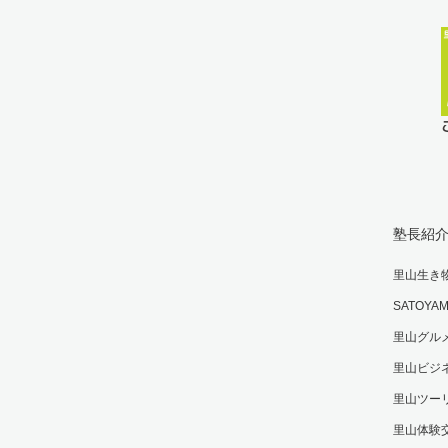
塾長紹
里山生き
SATOY
里山グル
里山ビジ
里山ツー
里山体験