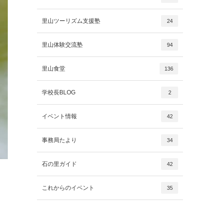
里山ツーリズム支援塾
24
里山体験交流塾
94
里山食堂
136
学校長BLOG
2
イベント情報
42
事務局たより
34
石の里ガイド
42
これからのイベント
35