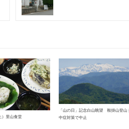
「山の日」記念白山眺望 鞍掛山登山 
7（土）里山食堂
中症対策で中止