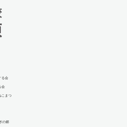
する会
る会
ねこまつ
ぎの郷