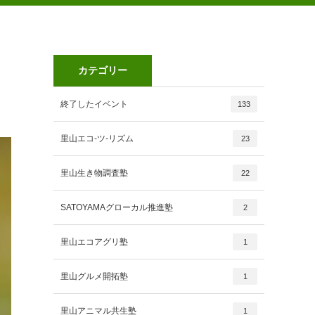
カテゴリー
終了したイベント
133
里山エコ-ツ-リズム
23
里山生き物調査塾
22
SATOYAMAグローカル推進塾
2
里山エコアグリ塾
1
里山グルメ開拓塾
1
里山アニマル共生塾
1