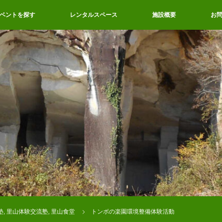
ベントを探す
レンタルスペース
施設概要
お
塾
,
里山体験交流塾
,
里山食堂
トンボの楽園環境整備体験活動