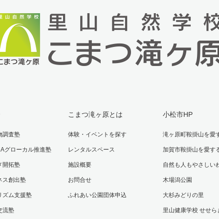
介
こまつ滝ヶ原とは
小松市HP
物調査塾
体験・イベントを探す
滝ヶ原町鞍掛山を愛
AMAグローカル推進塾
レンタルスペース
加賀市鞍掛山を愛す
メ開拓塾
施設概要
自然も人もやさしい
ネス創出塾
お問合せ
木場潟公園
リズム支援塾
ふれあい公園団体申込
大杉みどりの里
交流塾
里山健康学校 せせら