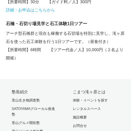
【所要時間】30分 【ガイド料／人】300円
詳細・お申込はこちらから
石橋・石切り場見学と石工体験1日ツアー
アーチ型石橋群と現在も稼働する石切場を特別に見学し、滝ヶ原
石を使った石工体験を行う1日ツアーです。（昼食付き）
【所要時間】6時間 【ツアー代金／人】10,000円（２名より
開催）
塾長紹介
こまつ滝ヶ原とは
里山生き物調査塾
体験・イベントを探す
SATOYAMAグローカル推進
レンタルスペース
塾
施設概要
里山グルメ開拓塾
お問合せ