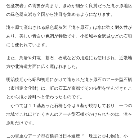
色凝灰岩」の需要が高まり、きめが細かく良質だった滝ヶ原地区
の緑色凝灰岩も全国から注目を集めるようになります。
滝ヶ原で産出される緑色凝灰岩「滝ヶ原石」は水に強く耐久性が
あり、美しい青白い色調が特徴です。小松城や金沢城などの石垣
にも使われています。
また、鳥居や灯篭、墓石、石蔵などの用途にも使用され、近畿地
方や北海道方面に広く運ばれました。
明治後期から昭和初期にかけて造られた滝ヶ原石のアーチ型石橋
（市指定文化財）は、町の石工が京都でその技術を学んできたこ
とから滝ヶ原町へと伝わったものです。
かつては１１基あった石橋も今は５基が現存しており、一つの
地域でこれほどたくさんのアーチ型石橋がかけられたのは、滝ヶ
原町だけです。
この貴重なアーチ型石橋群は日本遺産『「珠玉と歩む物語」小