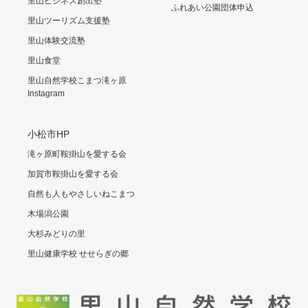
里山ビジネス創出塾
ふれあい公園団体申込
里山ツーリズム支援塾
里山体験交流塾
里山食堂
里山自然学校こまつ滝ヶ原
Instagram
小松市HP
滝ヶ原町鞍掛山を愛する会
加賀市鞍掛山を愛する会
自然も人もやさしいねこまつ
木場潟公園
大杉みどりの里
里山健康学校 せせらぎの郷