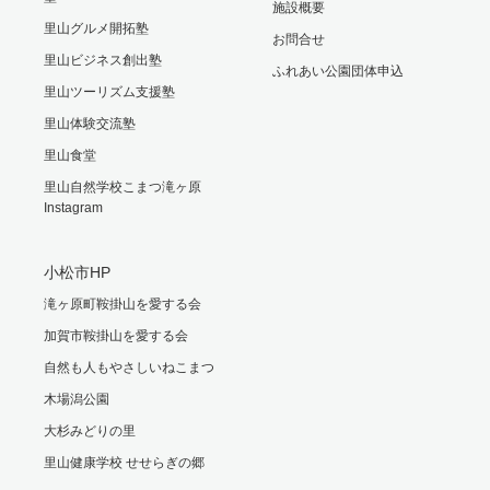
施設概要
里山グルメ開拓塾
お問合せ
里山ビジネス創出塾
ふれあい公園団体申込
里山ツーリズム支援塾
里山体験交流塾
里山食堂
里山自然学校こまつ滝ヶ原
Instagram
小松市HP
滝ヶ原町鞍掛山を愛する会
加賀市鞍掛山を愛する会
自然も人もやさしいねこまつ
木場潟公園
大杉みどりの里
里山健康学校 せせらぎの郷