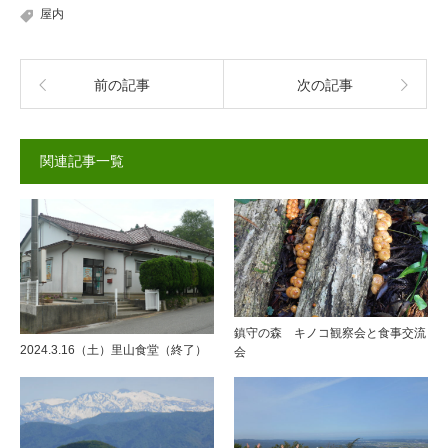
屋内
前の記事
次の記事
関連記事一覧
鎮守の森 キノコ観察会と食事交流
2024.3.16（土）里山食堂（終了）
会