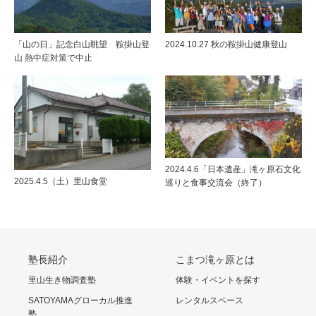
「山の日」記念白山眺望 鞍掛山登
2024.10.27 秋の鞍掛山健康登山
山 熱中症対策で中止
2024.4.6「日本遺産」滝ヶ原石文化
2025.4.5（土）里山食堂
巡りと食事交流会（終了）
塾長紹介
こまつ滝ヶ原とは
里山生き物調査塾
体験・イベントを探す
SATOYAMAグローカル推進
レンタルスペース
塾