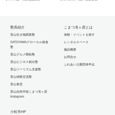
塾長紹介
こまつ滝ヶ原とは
里山生き物調査塾
体験・イベントを探す
SATOYAMAグローカル推進
レンタルスペース
塾
施設概要
里山グルメ開拓塾
お問合せ
里山ビジネス創出塾
ふれあい公園団体申込
里山ツーリズム支援塾
里山体験交流塾
里山食堂
里山自然学校こまつ滝ヶ原
Instagram
小松市HP