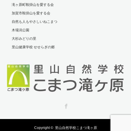
滝ヶ原町鞍掛山を愛する会
加賀市鞍掛山を愛する会
自然も人もやさしいねこまつ
木場潟公園
大杉みどりの里
里山健康学校 せせらぎの郷
Facebook
Copyright ©
里山自然学校こまつ滝ヶ原