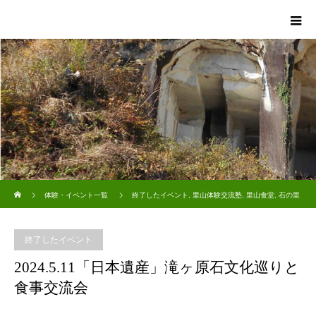
ホーム
体験・イベント一覧
終了したイベント
,
里山体験交流塾
,
里山食堂
,
石の里
ガイド
2024.5.11「日本遺産」滝ヶ原石文化巡りと食事交流会
終了したイベント
2024.5.11「日本遺産」滝ヶ原石文化巡りと
食事交流会