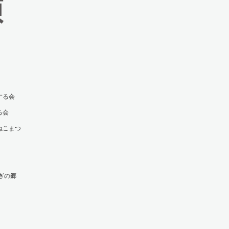
する会
る会
ねこまつ
ぎの郷