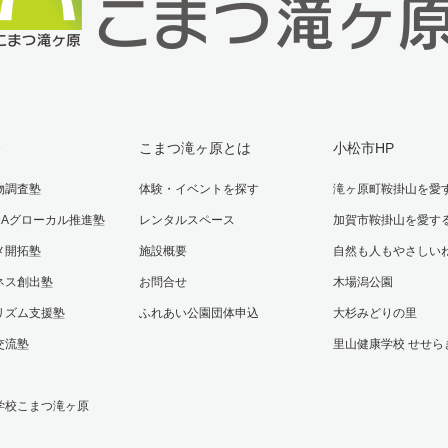
介
こまつ滝ヶ原とは
小松市HP
物調査塾
体験・イベントを探す
滝ヶ原町鞍掛山を愛
AMAグローカル推進塾
レンタルスペース
加賀市鞍掛山を愛す
メ開拓塾
施設概要
自然も人もやさしい
ネス創出塾
お問合せ
木場潟公園
リズム支援塾
ふれあい公園団体申込
大杉みどりの里
交流塾
里山健康学校 せせら
学校こまつ滝ヶ原