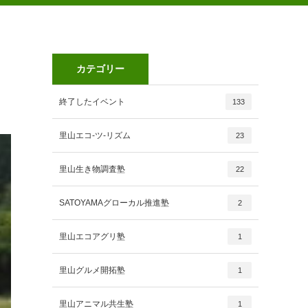
カテゴリー
終了したイベント
133
里山エコ-ツ-リズム
23
里山生き物調査塾
22
SATOYAMAグローカル推進塾
2
里山エコアグリ塾
1
里山グルメ開拓塾
1
里山アニマル共生塾
1