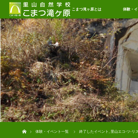
こまつ滝ヶ原とは
体験・イ
ホーム
体験・イベント一覧
終了したイベント
,
里山エコ-ツ-リ