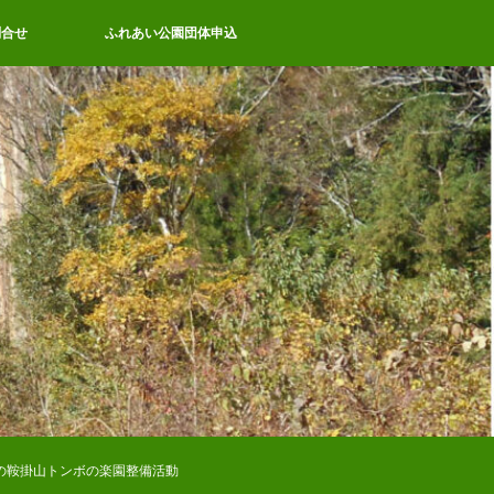
問合せ
ふれあい公園団体申込
.4 秋の鞍掛山トンボの楽園整備活動