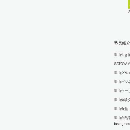
塾長紹
里山生き
SATOY
里山グル
里山ビジ
里山ツー
里山体験
里山食堂
里山自然
Instagram