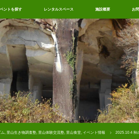
ベントを探す
レンタルスペース
施設概要
お
ズム
,
里山生き物調査塾
,
里山体験交流塾
,
里山食堂
,
イベント情報
2025.10