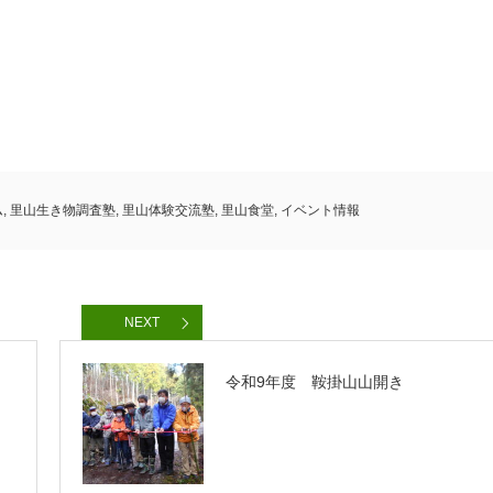
ム
,
里山生き物調査塾
,
里山体験交流塾
,
里山食堂
,
イベント情報
NEXT
令和9年度 鞍掛山山開き