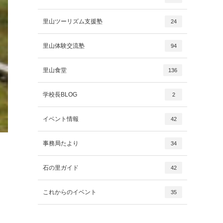
里山ツーリズム支援塾
24
里山体験交流塾
94
里山食堂
136
学校長BLOG
2
イベント情報
42
事務局たより
34
石の里ガイド
42
これからのイベント
35