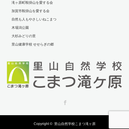
滝ヶ原町鞍掛山を愛する会
加賀市鞍掛山を愛する会
自然も人もやさしいねこまつ
木場潟公園
大杉みどりの里
里山健康学校 せせらぎの郷
Facebook
Copyright ©
里山自然学校こまつ滝ヶ原