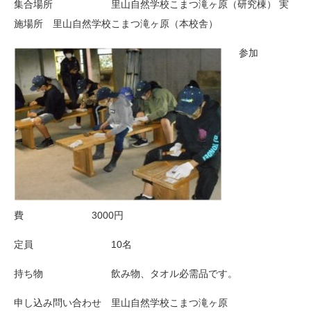
集合場所 里山自然学校こまつ滝ヶ原（研究棟） 実
施場所 里山自然学校こまつ滝ヶ原（本校舎）
参加
費
3000
円
定員 10名
持ち物 飲み物、タオル必需品です。
申し込み問い合わせ 里山自然学校こまつ滝ヶ原