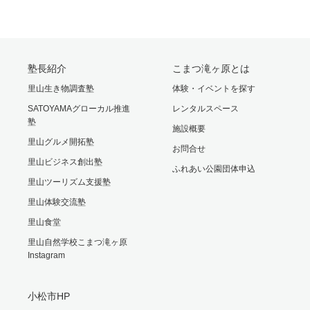
塾長紹介
こまつ滝ヶ原とは
里山生き物調査塾
体験・イベントを探す
SATOYAMAグローカル推進
レンタルスペース
塾
施設概要
里山グルメ開拓塾
お問合せ
里山ビジネス創出塾
ふれあい公園団体申込
里山ツーリズム支援塾
里山体験交流塾
里山食堂
里山自然学校こまつ滝ヶ原
Instagram
小松市HP