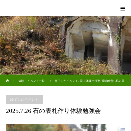
ホーム
体験・イベント一覧
終了したイベント
,
里山体験交流塾
,
里山食堂
,
石の里
ガイド
2025.7.26 石の表札作り体験勉強会
終了したイベント
2025.7.26 石の表札作り体験勉強会