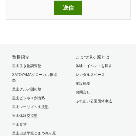
塾長紹介
こまつ滝ヶ原とは
里山生き物調査塾
体験・イベントを探す
SATOYAMAグローカル推進
レンタルスペース
塾
施設概要
里山グルメ開拓塾
お問合せ
里山ビジネス創出塾
ふれあい公園団体申込
里山ツーリズム支援塾
里山体験交流塾
里山食堂
里山自然学校こまつ滝ヶ原