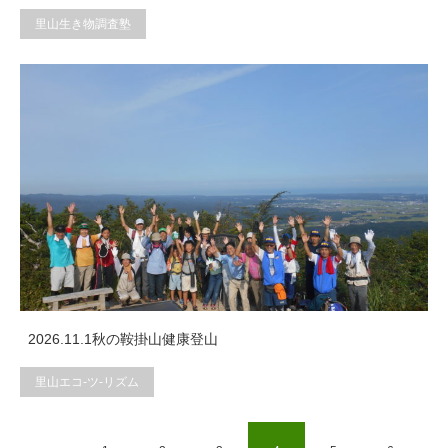
里山生き物調査塾
2026.11.1秋の鞍掛山健康登山
里山エコ-ツ-リズム