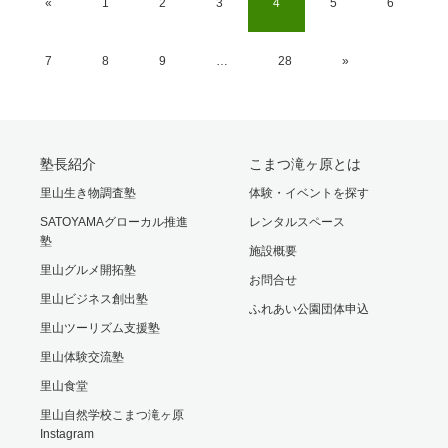
«
1
2
3
4
5
6
7
8
9
…
28
»
塾長紹介
こまつ滝ヶ原とは
里山生き物調査塾
体験・イベントを探す
SATOYAMAグローカル推進
レンタルスペース
塾
施設概要
里山グルメ開拓塾
お問合せ
里山ビジネス創出塾
ふれあい公園団体申込
里山ツーリズム支援塾
里山体験交流塾
里山食堂
里山自然学校こまつ滝ヶ原
Instagram