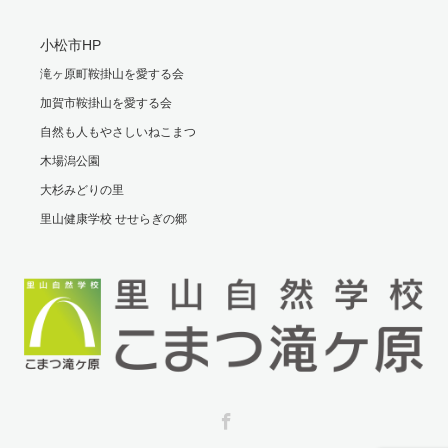
小松市HP
滝ヶ原町鞍掛山を愛する会
加賀市鞍掛山を愛する会
自然も人もやさしいねこまつ
木場潟公園
大杉みどりの里
里山健康学校 せせらぎの郷
Facebook