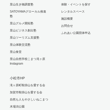
里山生き物調査塾
体験・イベントを探す
SATOYAMAグローカル推進
レンタルスペース
塾
施設概要
里山グルメ開拓塾
お問合せ
里山ビジネス創出塾
ふれあい公園団体申込
里山ツーリズム支援塾
里山体験交流塾
里山食堂
里山自然学校こまつ滝ヶ原
Instagram
小松市HP
滝ヶ原町鞍掛山を愛する会
加賀市鞍掛山を愛する会
自然も人もやさしいねこまつ
木場潟公園